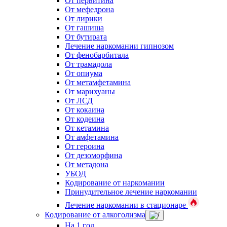
От первитина
От мефедрона
От лирики
От гашиша
От бутирата
Лечение наркомании гипнозом
От фенобарбитала
От трамадола
От опиума
От метамфетамина
От марихуаны
От ЛСД
От кокаина
От кодеина
От кетамина
От амфетамина
От героина
От дезоморфина
От метадона
УБОД
Кодирование от наркомании
Принудительное лечение наркомании
Лечение наркомании в стационаре
Кодирование от алкоголизма
На 1 год