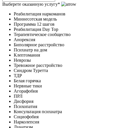
Выберете оказанную услугу*
Реабилитация наркоманов
Миннесотская модель
Программа 12 шагов
Реабилитация Day Top
Терапевтическое сообщество
Анорексия
Биполярное расстройство
Психиатр на дом
Клептомания
Неврозы
Тревожное расстройство
Синдром Туретта
ТДР
Белая горячка
Нервные тики
Агорафобия
ПРЛ
Дисфория
Психопатия
Консультация психиатра
Социофобия
Нарколепсия
Лунатизм