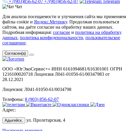
+7(903)856-62-07
+7(903)856-62-07
Telegram
Чат
Для анализа посещаемости и улучшения сайта мы применяем
файлы cookie и
Яндекс.Метрику
. Продолжая пользоваться
сайтом, вы даёте согласие на обработку ваших данных.
Подробная информация:
согласие
и
политика на обработку
данных
,
политика конфиденциальности
,
пользовательское
соглашение
.
Согласен(а)
ООО «ЮгЭкоСервис+» ИНН 6161094681/616301001 ОГРН
1216100020718 Лицензия Л041-01050-61/00347983 от
28.12.2021
Лицензия: Л041-01050-61/0034798
Телефоны:
8 (903) 856-62-07
Адрес:
ул. Пролетарская, 4
Адыгейск,
Построить маршрут