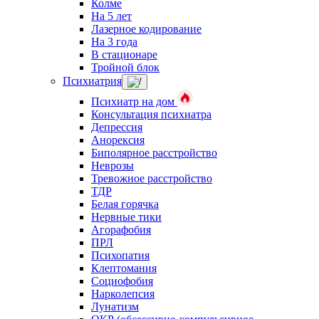
Колме
На 5 лет
Лазерное кодирование
На 3 года
В стационаре
Тройной блок
Психиатрия
Психиатр на дом
Консультация психиатра
Депрессия
Анорексия
Биполярное расстройство
Неврозы
Тревожное расстройство
ТДР
Белая горячка
Нервные тики
Агорафобия
ПРЛ
Психопатия
Клептомания
Социофобия
Нарколепсия
Лунатизм