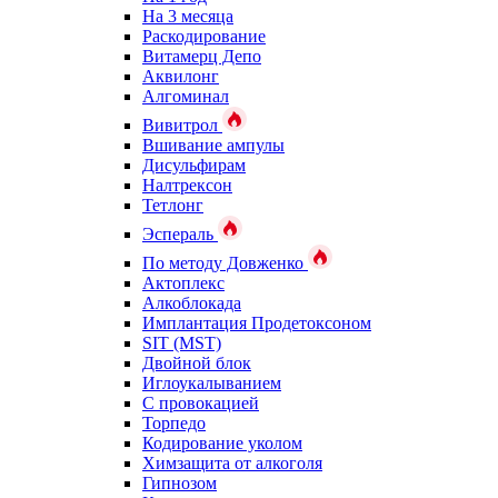
На 3 месяца
Раскодирование
Витамерц Депо
Аквилонг
Алгоминал
Вивитрол
Вшивание ампулы
Дисульфирам
Налтрексон
Тетлонг
Эспераль
По методу Довженко
Актоплекс
Алкоблокада
Имплантация Продетоксоном
SIT (MST)
Двойной блок
Иглоукалыванием
С провокацией
Торпедо
Кодирование уколом
Химзащита от алкоголя
Гипнозом