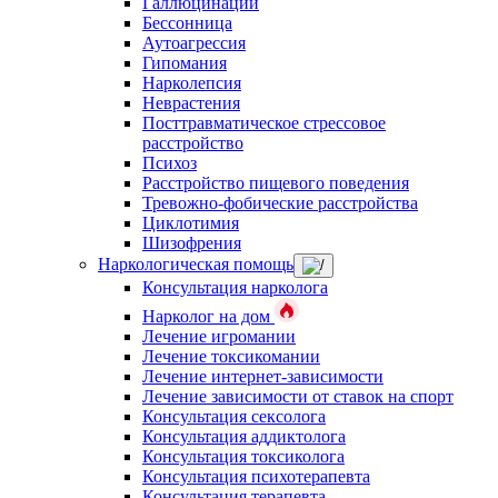
Галлюцинации
Бессонница
Аутоагрессия
Гипомания
Нарколепсия
Неврастения
Посттравматическое стрессовое
расстройство
Психоз
Расстройство пищевого поведения
Тревожно-фобические расстройства
Циклотимия
Шизофрения
Наркологическая помощь
Консультация нарколога
Нарколог на дом
Лечение игромании
Лечение токсикомании
Лечение интернет-зависимости
Лечение зависимости от ставок на спорт
Консультация сексолога
Консультация аддиктолога
Консультация токсиколога
Консультация психотерапевта
Консультация терапевта