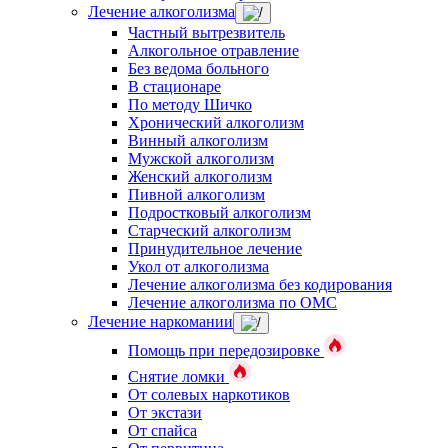
Лечение алкоголизма
Частный вытрезвитель
Алкогольное отравление
Без ведома больного
В стационаре
По методу Шичко
Хронический алкоголизм
Винный алкоголизм
Мужской алкоголизм
Женский алкоголизм
Пивной алкоголизм
Подростковый алкоголизм
Старческий алкоголизм
Принудительное лечение
Укол от алкоголизма
Лечение алкоголизма без кодирования
Лечение алкоголизма по ОМС
Лечение наркомании
Помощь при передозировке
Снятие ломки
От солевых наркотиков
От экстази
От спайса