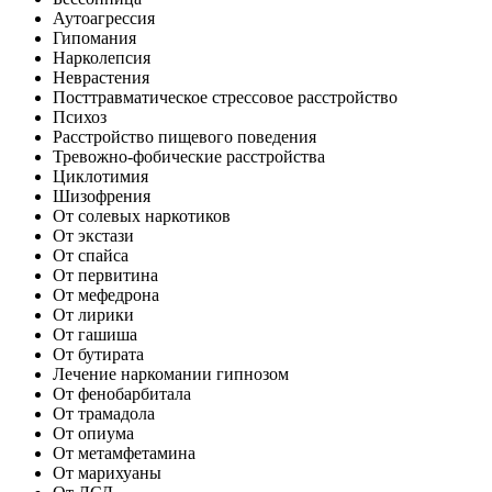
Аутоагрессия
Гипомания
Нарколепсия
Неврастения
Посттравматическое стрессовое расстройство
Психоз
Расстройство пищевого поведения
Тревожно-фобические расстройства
Циклотимия
Шизофрения
От солевых наркотиков
От экстази
От спайса
От первитина
От мефедрона
От лирики
От гашиша
От бутирата
Лечение наркомании гипнозом
От фенобарбитала
От трамадола
От опиума
От метамфетамина
От марихуаны