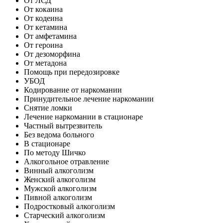
От ЛСД
От кокаина
От кодеина
От кетамина
От амфетамина
От героина
От дезоморфина
От метадона
Помощь при передозировке
УБОД
Кодирование от наркомании
Принудительное лечение наркомании
Снятие ломки
Лечение наркомании в стационаре
Частный вытрезвитель
Без ведома больного
В стационаре
По методу Шичко
Алкогольное отравление
Винный алкоголизм
Женский алкоголизм
Мужской алкоголизм
Пивной алкоголизм
Подростковый алкоголизм
Старческий алкоголизм