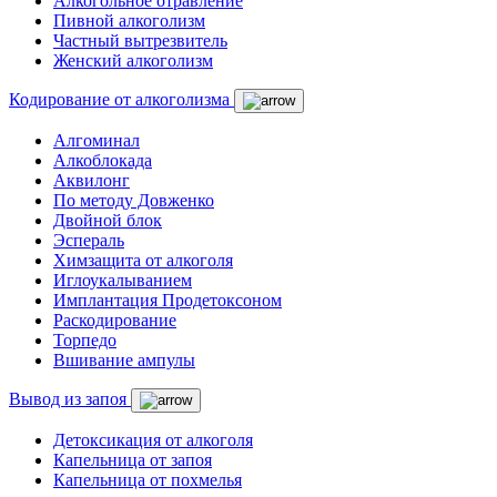
Алкогольное отравление
Пивной алкоголизм
Частный вытрезвитель
Женский алкоголизм
Кодирование от алкоголизма
Алгоминал
Алкоблокада
Аквилонг
По методу Довженко
Двойной блок
Эспераль
Химзащита от алкоголя
Иглоукалыванием
Имплантация Продетоксоном
Раскодирование
Торпедо
Вшивание ампулы
Вывод из запоя
Детоксикация от алкоголя
Капельница от запоя
Капельница от похмелья