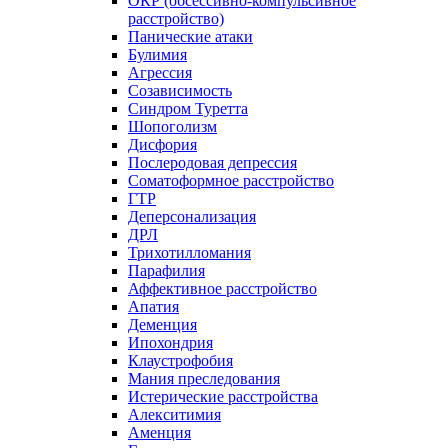
ОКР (обсессивно-компульсивное
расстройство)
Панические атаки
Булимия
Агрессия
Созависимость
Синдром Туретта
Шопоголизм
Дисфория
Послеродовая депрессия
Соматоформное расстройство
ГТР
Деперсонализация
ДРЛ
Трихотилломания
Парафилия
Аффективное расстройство
Апатия
Деменция
Ипохондрия
Клаустрофобия
Мания преследования
Истерические расстройства
Алекситимия
Аменция