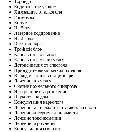
Торпедо
Кодирование уколом
Химзащита от алкоголя
Гипнозом
Колме
На 5 лет
Лазерное кодирование
На 3 года
В стационаре
Тройной блок
Капельница от запоя
Капельница от похмелья
Детоксикация от алкоголя
Принудительный вывод из запоя
Вывод из запоя в стационаре
Лечение похмелья
Снятие похмельного синдрома
Экстренное вытрезвление
Нарколог на дом
Консультация нарколога
Лечение зависимости от ставок на спорт
Лечение интернет-зависимости
Лечение токсикомании
Лечение игромании
Консультация сексолога