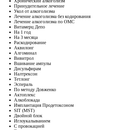
Хронический алкоголизм
Принудительное лечение
Укол от алкоголизма
Лечение алкоголизма без кодирования
Лечение алкоголизма по ОМС
Витамерц Депо
На 1 год
На 3 месяца
Раскодирование
Аквилонг
Алгоминал
Вивитрол
Вшивание ампулы
Дисульфирам
Налтрексон
Тетлонг
Эспераль
По методу Довженко
Актоплекс
Алкоблокада
Имплантация Продетоксоном
SIT (MST)
Двойной блок
Иглоукалыванием
С провокацией