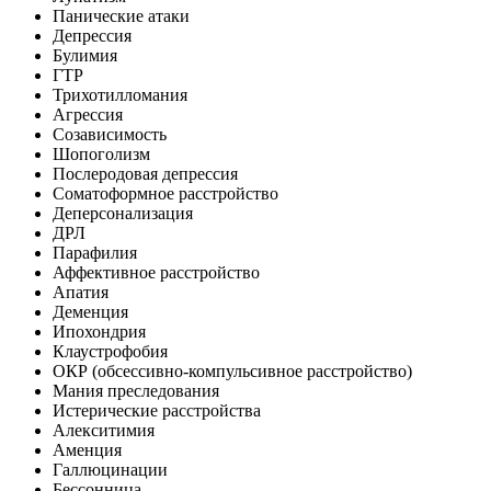
Панические атаки
Депрессия
Булимия
ГТР
Трихотилломания
Агрессия
Созависимость
Шопоголизм
Послеродовая депрессия
Соматоформное расстройство
Деперсонализация
ДРЛ
Парафилия
Аффективное расстройство
Апатия
Деменция
Ипохондрия
Клаустрофобия
ОКР (обсессивно-компульсивное расстройство)
Мания преследования
Истерические расстройства
Алекситимия
Аменция
Галлюцинации
Бессонница