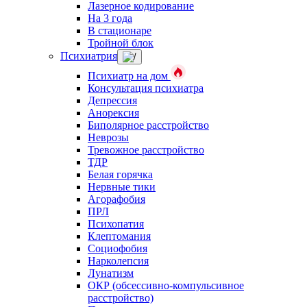
Лазерное кодирование
На 3 года
В стационаре
Тройной блок
Психиатрия
Психиатр на дом
Консультация психиатра
Депрессия
Анорексия
Биполярное расстройство
Неврозы
Тревожное расстройство
ТДР
Белая горячка
Нервные тики
Агорафобия
ПРЛ
Психопатия
Клептомания
Социофобия
Нарколепсия
Лунатизм
ОКР (обсессивно-компульсивное
расстройство)