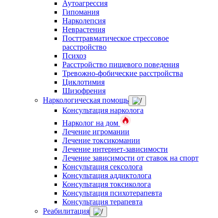
Аутоагрессия
Гипомания
Нарколепсия
Неврастения
Посттравматическое стрессовое
расстройство
Психоз
Расстройство пищевого поведения
Тревожно-фобические расстройства
Циклотимия
Шизофрения
Наркологическая помощь
Консультация нарколога
Нарколог на дом
Лечение игромании
Лечение токсикомании
Лечение интернет-зависимости
Лечение зависимости от ставок на спорт
Консультация сексолога
Консультация аддиктолога
Консультация токсиколога
Консультация психотерапевта
Консультация терапевта
Реабилитация