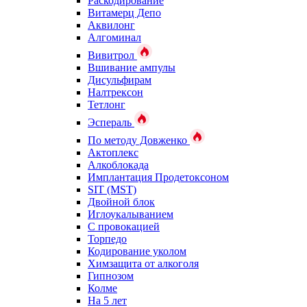
Раскодирование
Витамерц Депо
Аквилонг
Алгоминал
Вивитрол
Вшивание ампулы
Дисульфирам
Налтрексон
Тетлонг
Эспераль
По методу Довженко
Актоплекс
Алкоблокада
Имплантация Продетоксоном
SIT (MST)
Двойной блок
Иглоукалыванием
С провокацией
Торпедо
Кодирование уколом
Химзащита от алкоголя
Гипнозом
Колме
На 5 лет