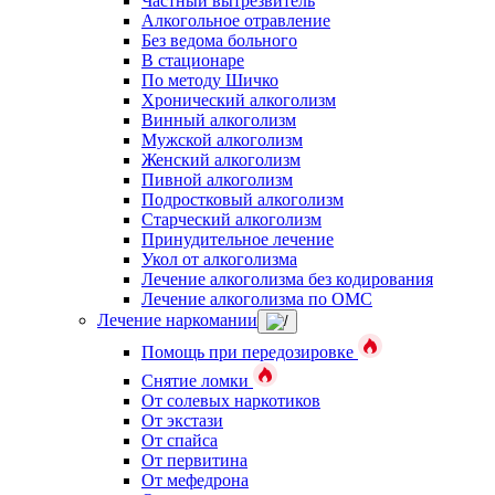
Частный вытрезвитель
Алкогольное отравление
Без ведома больного
В стационаре
По методу Шичко
Хронический алкоголизм
Винный алкоголизм
Мужской алкоголизм
Женский алкоголизм
Пивной алкоголизм
Подростковый алкоголизм
Старческий алкоголизм
Принудительное лечение
Укол от алкоголизма
Лечение алкоголизма без кодирования
Лечение алкоголизма по ОМС
Лечение наркомании
Помощь при передозировке
Снятие ломки
От солевых наркотиков
От экстази
От спайса
От первитина
От мефедрона