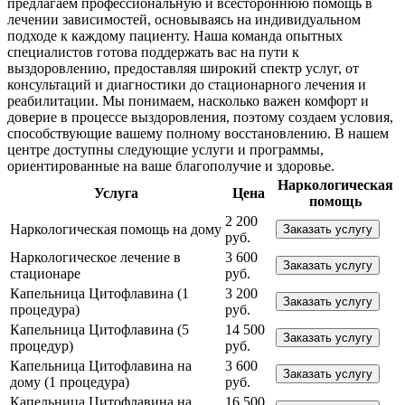
предлагаем профессиональную и всестороннюю помощь в
лечении зависимостей, основываясь на индивидуальном
подходе к каждому пациенту. Наша команда опытных
специалистов готова поддержать вас на пути к
выздоровлению, предоставляя широкий спектр услуг, от
консультаций и диагностики до стационарного лечения и
реабилитации. Мы понимаем, насколько важен комфорт и
доверие в процессе выздоровления, поэтому создаем условия,
способствующие вашему полному восстановлению. В нашем
центре доступны следующие услуги и программы,
ориентированные на ваше благополучие и здоровье.
Наркологическая
Услуга
Цена
помощь
2 200
Наркологическая помощь на дому
Заказать услугу
руб.
Наркологическое лечение в
3 600
Заказать услугу
стационаре
руб.
Капельница Цитофлавина (1
3 200
Заказать услугу
процедура)
руб.
Капельница Цитофлавина (5
14 500
Заказать услугу
процедур)
руб.
Капельница Цитофлавина на
3 600
Заказать услугу
дому (1 процедура)
руб.
Капельница Цитофлавина на
16 500