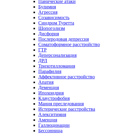
Панические атаки
Булимия
Агрессия
Созависимость
Синдром Туретта
Шопоголизм
Дисфория
Послеродовая депрессия
Соматоформное расстройство
ГТР
Деперсонализация
ДРЛ
Трихотилломания
Парафилия
Аффективное расстройство
Апатия
Деменция
Ипохондрия
Клаустрофобия
Мания преследования
Истерические расстройства
Алекситимия
Аменция
Галлюцинации
Бессонница