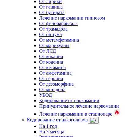
От лирики
От гашиша
От бутирата
Лечение наркомании гипнозом
От фенобарбитала
От трамадола
От опиума
От метамфетамина
От марихуаны
От ЛСД
От кокаина
От кодеина
От кетамина
От амфетамина
От героина
От дезоморфина
От метадона
УБОД
Кодирование от наркомании
Принудительное лечение наркомании
Лечение наркомании в стационаре
Кодирование от алкоголизма
На 1 год
На 3 месяца